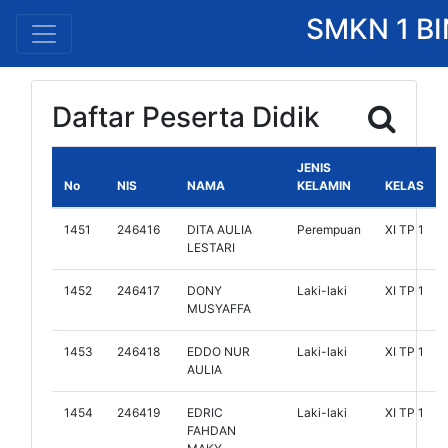
SMKN 1 B
Daftar Peserta Didik
JENIS
No
NIS
NAMA
KELAMIN
KELAS
1451
246416
DITA AULIA
Perempuan
XI TP 1
LESTARI
1452
246417
DONY
Laki-laki
XI TP 1
MUSYAFFA
1453
246418
EDDO NUR
Laki-laki
XI TP 1
AULIA
1454
246419
EDRIC
Laki-laki
XI TP 1
FAHDAN