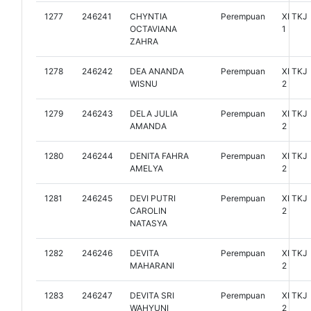
1277
246241
CHYNTIA
Perempuan
XI TKJ
OCTAVIANA
1
ZAHRA
1278
246242
DEA ANANDA
Perempuan
XI TKJ
WISNU
2
1279
246243
DELA JULIA
Perempuan
XI TKJ
AMANDA
2
1280
246244
DENITA FAHRA
Perempuan
XI TKJ
AMELYA
2
1281
246245
DEVI PUTRI
Perempuan
XI TKJ
CAROLIN
2
NATASYA
1282
246246
DEVITA
Perempuan
XI TKJ
MAHARANI
2
1283
246247
DEVITA SRI
Perempuan
XI TKJ
WAHYUNI
2