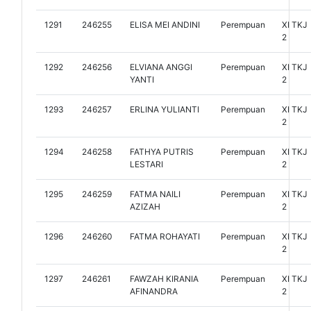
1291
246255
ELISA MEI ANDINI
Perempuan
XI TKJ
2
1292
246256
ELVIANA ANGGI
Perempuan
XI TKJ
YANTI
2
1293
246257
ERLINA YULIANTI
Perempuan
XI TKJ
2
1294
246258
FATHYA PUTRIS
Perempuan
XI TKJ
LESTARI
2
1295
246259
FATMA NAILI
Perempuan
XI TKJ
AZIZAH
2
1296
246260
FATMA ROHAYATI
Perempuan
XI TKJ
2
1297
246261
FAWZAH KIRANIA
Perempuan
XI TKJ
AFINANDRA
2