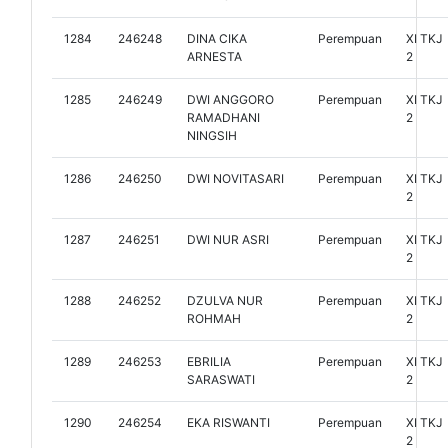
1284
246248
DINA CIKA
Perempuan
XI TKJ
ARNESTA
2
1285
246249
DWI ANGGORO
Perempuan
XI TKJ
RAMADHANI
2
NINGSIH
1286
246250
DWI NOVITASARI
Perempuan
XI TKJ
2
1287
246251
DWI NUR ASRI
Perempuan
XI TKJ
2
1288
246252
DZULVA NUR
Perempuan
XI TKJ
ROHMAH
2
1289
246253
EBRILIA
Perempuan
XI TKJ
SARASWATI
2
1290
246254
EKA RISWANTI
Perempuan
XI TKJ
2