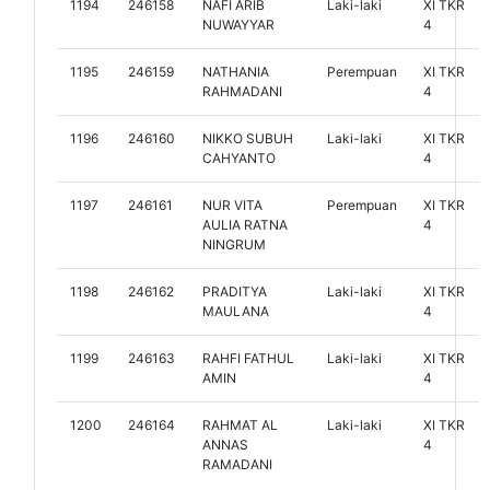
1194
246158
NAFI ARIB
Laki-laki
XI TKR
NUWAYYAR
4
1195
246159
NATHANIA
Perempuan
XI TKR
RAHMADANI
4
1196
246160
NIKKO SUBUH
Laki-laki
XI TKR
CAHYANTO
4
1197
246161
NUR VITA
Perempuan
XI TKR
AULIA RATNA
4
NINGRUM
1198
246162
PRADITYA
Laki-laki
XI TKR
MAULANA
4
1199
246163
RAHFI FATHUL
Laki-laki
XI TKR
AMIN
4
1200
246164
RAHMAT AL
Laki-laki
XI TKR
ANNAS
4
RAMADANI