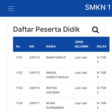
SMKN 1
Daftar Peserta Didik
JENIS
No
NIS
NAMA
KELAMIN
KELAS
1151
246114
IMAM MARUF
Laki-laki
XI TKR
3
1152
246115
IRMAN
Laki-laki
XI TKR
HARDITIANSAH
3
1153
246116
IRSYAD
Laki-laki
XI TKR
HAZMAN
3
1154
246117
IRVAN
Laki-laki
XI TKR
KURNIAWAN
3