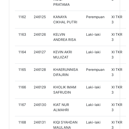
PRATAMA
1162
246125
KANAYA
Perempuan
XI TKR
CIKHAL PUTRI
3
1163
246126
KELVIN
Laki-laki
XI TKR
ANDREA RISA
3
1164
246127
KEVIN AKRI
Laki-laki
XI TKR
MUJIZAT
3
1165
246128
KHAERUNNISA
Perempuan
XI TKR
DIFAJRIN
3
1166
246129
KHOLIK IMAM
Laki-laki
XI TKR
SAFRUDIN
3
1167
246130
KIAT NUR
Laki-laki
XI TKR
ALMAHRI
3
1168
246131
KIQI SYAHDAN
Laki-laki
XI TKR
MAULANA
3