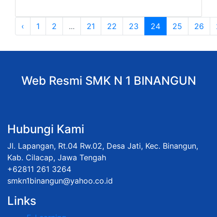
‹
1
2
...
21
22
23
24
25
26
Web Resmi SMK N 1 BINANGUN
Hubungi Kami
Jl. Lapangan, Rt.04 Rw.02, Desa Jati, Kec. Binangun,
Kab. Cilacap, Jawa Tengah
+62811 261 3264
smkn1binangun@yahoo.co.id
Links