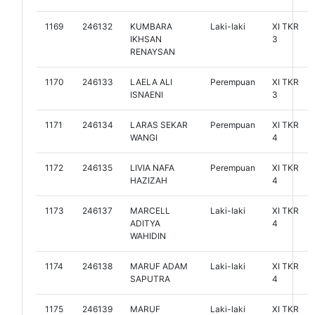
1169
246132
KUMBARA
Laki-laki
XI TKR
IKHSAN
3
RENAYSAN
1170
246133
LAELA ALI
Perempuan
XI TKR
ISNAENI
3
1171
246134
LARAS SEKAR
Perempuan
XI TKR
WANGI
4
1172
246135
LIVIA NAFA
Perempuan
XI TKR
HAZIZAH
4
1173
246137
MARCELL
Laki-laki
XI TKR
ADITYA
4
WAHIDIN
1174
246138
MARUF ADAM
Laki-laki
XI TKR
SAPUTRA
4
1175
246139
MARUF
Laki-laki
XI TKR