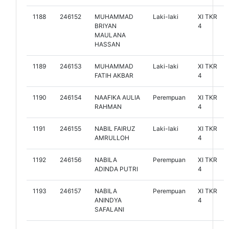
1188
246152
MUHAMMAD
Laki-laki
XI TKR
BRIYAN
4
MAULANA
HASSAN
1189
246153
MUHAMMAD
Laki-laki
XI TKR
FATIH AKBAR
4
1190
246154
NAAFIKA AULIA
Perempuan
XI TKR
RAHMAN
4
1191
246155
NABIL FAIRUZ
Laki-laki
XI TKR
AMRULLOH
4
1192
246156
NABILA
Perempuan
XI TKR
ADINDA PUTRI
4
1193
246157
NABILA
Perempuan
XI TKR
ANINDYA
4
SAFALANI