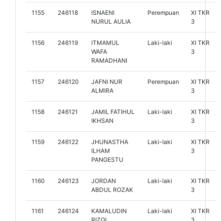
1155
246118
ISNAENI
Perempuan
XI TKR
NURUL AULIA
3
1156
246119
ITMAMUL
Laki-laki
XI TKR
WAFA
3
RAMADHANI
1157
246120
JAFNI NUR
Perempuan
XI TKR
ALMIRA
3
1158
246121
JAMIL FATIHUL
Laki-laki
XI TKR
IKHSAN
3
1159
246122
JHUNASTHA
Laki-laki
XI TKR
ILHAM
3
PANGESTU
1160
246123
JORDAN
Laki-laki
XI TKR
ABDUL ROZAK
3
1161
246124
KAMALUDIN
Laki-laki
XI TKR
RIZQI
3