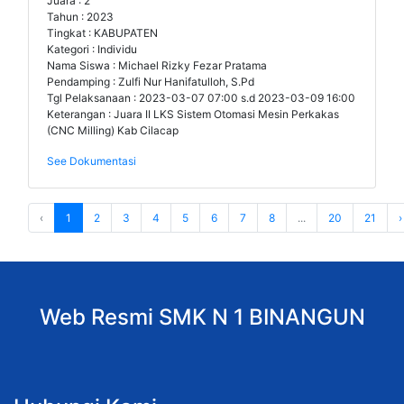
Juara : 2
Tahun : 2023
Tingkat : KABUPATEN
Kategori : Individu
Nama Siswa : Michael Rizky Fezar Pratama
Pendamping : Zulfi Nur Hanifatulloh, S.Pd
Tgl Pelaksanaan : 2023-03-07 07:00 s.d 2023-03-09 16:00
Keterangan : Juara II LKS Sistem Otomasi Mesin Perkakas
(CNC Milling) Kab Cilacap
See Dokumentasi
‹
1
2
3
4
5
6
7
8
...
20
21
›
Web Resmi SMK N 1 BINANGUN