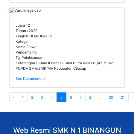
Juara : 2
Tahun : 2020
Tingkat : KABUPATEN
Kategori :
Nama Siswa :
Pendamping :
Tgl Pelaksanaan :
Keterangan : Juara II Pencak Silat Putra Kelas C (47-51 Kg)
POPDA SMA/SMK/MA Kabupaten Cilacap
See Dokumentasi
‹
1
2
3
4
5
6
7
8
...
20
21
›
Web Resmi SMK N 1 BINANGUN